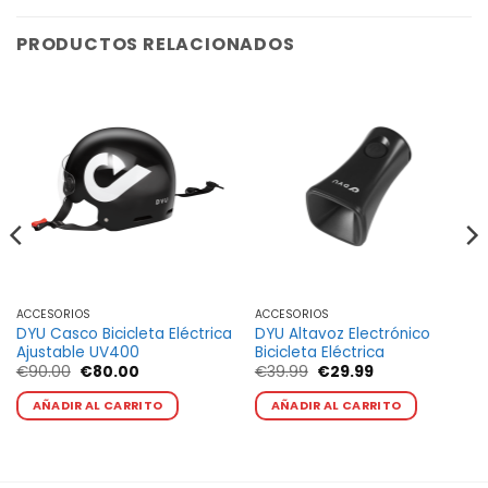
PRODUCTOS RELACIONADOS
ACCESORIOS
ACCESORIOS
DYU Casco Bicicleta Eléctrica
DYU Altavoz Electrónico
Ajustable UV400
Bicicleta Eléctrica
El
El
El
El
€
90.00
€
80.00
€
39.99
€
29.99
precio
precio
precio
precio
Este
original
actual
original
actual
AÑADIR AL CARRITO
AÑADIR AL CARRITO
cto
producto
era:
es:
era:
es:
€90.00.
€80.00.
€39.99.
€29.99.
tiene
les
múltiples
tes.
variantes.