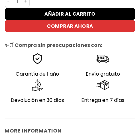
era:
es:
€399.00.
€229.00.
AÑADIR AL CARRITO
COMPRAR AHORA
✨🛒 Compra sin preocupaciones con:
Garantía de 1 año
Envío gratuito
Devolución en 30 días
Entrega en 7 días
MORE INFORMATION