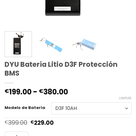
DYU Batería Litio D3F Protección
BMS
Rango
199.00
-
380.00
€
€
de
LIMPIAR
precios:
Modelo de Batería
desde
€199.00
El
El
399.00
229.00
€
€
hasta
precio
precio
original
actual
€380.00
DYU Batería Litio D3F Protección BMS cantidad