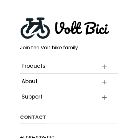
Las
nes
opciones
se
n
pueden
elegir
en
la
Join the Volt bike family
a
página
de
cto
producto
Products
About
Support
CONTACT
+1 919-923-1110