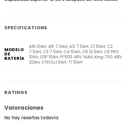
SPECIFICATIONS
A16 10AH, A1F 7.5AH, A5 7.5AH, C1 10AH, C2
MODELO
7.5AH, C3 7.5AH, C4 10Ah, C6 12.5AH, C6 PRO
DE
10Ah, D3F 10AH, FF500 48V 14AH, King 750 48V
BATERÍA
20AH, STROLL1 9AH, T1 10AH
RATINGS
Valoraciones
No hay reseñas todavía