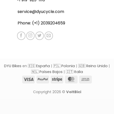
service@dyucycle.com
Phone: (+1) 2039204659
DYU Bikes
en
🇪🇸 España
|
🇵🇱 Polonia
|
🇬🇧 Reino Unido
|
🇳🇱 Países Bajos
|
🇮🇹 Italia
Visa
PayPal
Stripe
MasterCard
Cash
On
Delivery
Copyright 2026 ©
VoltBici