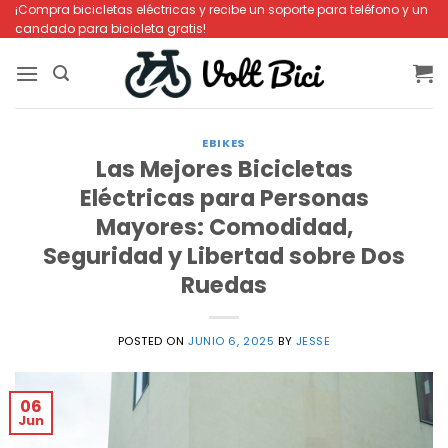
Saltar
¡Compra bicicletas eléctricas y recibe un soporte para teléfono y un
candado para bicicleta gratis!
al
contenido
EBIKES
Las Mejores Bicicletas
Eléctricas para Personas
Mayores: Comodidad,
Seguridad y Libertad sobre Dos
Ruedas
POSTED ON
JUNIO 6, 2025
BY
JESSE
06
Jun