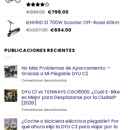
El
El
€
899.00
€
799.00
Valorado
con
4.00
precio
precio
de 5
iENYRID S1 700W Scooter Off-Road 40km
original
actual
El
El
€
1,037.00
era:
€
694.00
es:
precio
precio
€899.00.
€799.00.
original
actual
era:
es:
PUBLICACIONES RECIENTES
€1,037.00.
€694.00.
No Más Problemas de Aparcamiento —
Gracias a Mi Plegable DYU C2
en
Comentarios desactivados
No
Más
DYU C1 vs TENWAYS CGO800S: ¿Cuál E-Bike
Problemas
es Mejor para Desplazarse por la Ciudad?
de
[2026]
Aparcamiento
en
Comentarios desactivados
—
DYU
Gracias
C1
a
¿Coche o bicicleta eléctrica plegable? Por
vs
Mi
qué ahora elijo la DYU C3 para viajar por la
TENWAYS
Plegable