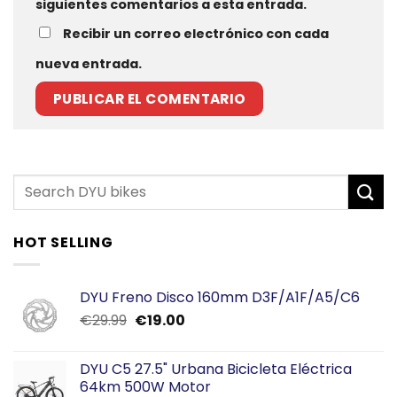
siguientes comentarios a esta entrada.
Recibir un correo electrónico con cada
nueva entrada.
HOT SELLING
DYU Freno Disco 160mm D3F/A1F/A5/C6
El
El
€
29.99
€
19.00
precio
precio
original
actual
DYU C5 27.5" Urbana Bicicleta Eléctrica
era:
es:
64km 500W Motor
€29.99.
€19.00.