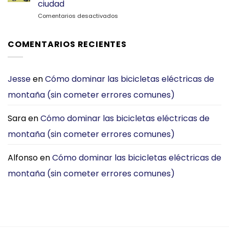
ciudad
CGO800S:
DYU
en
Comentarios desactivados
¿Cuál
C2
¿Coche
E-
o
Bike
bicicleta
es
COMENTARIOS RECIENTES
eléctrica
Mejor
plegable?
para
Por
Desplazarse
qué
por
Jesse
en
Cómo dominar las bicicletas eléctricas de
ahora
la
montaña (sin cometer errores comunes)
elijo
Ciudad?
la
[2026]
DYU
Sara
en
Cómo dominar las bicicletas eléctricas de
C3
para
montaña (sin cometer errores comunes)
viajar
por
la
Alfonso
en
Cómo dominar las bicicletas eléctricas de
ciudad
montaña (sin cometer errores comunes)