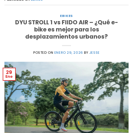
EBIKES
DYU STROLL 1 vs FIIDO AIR – ¿Qué e-
bike es mejor para los
desplazamientos urbanos?
POSTED ON
ENERO 29, 2026
BY
JESSE
29
Ene