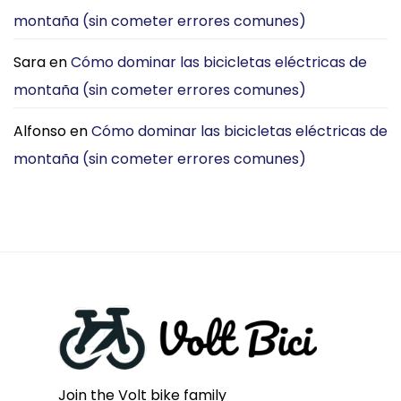
ahora
la
montaña (sin cometer errores comunes)
elijo
Ciudad?
la
[2026]
DYU
Sara
en
Cómo dominar las bicicletas eléctricas de
C3
para
montaña (sin cometer errores comunes)
viajar
por
la
Alfonso
en
Cómo dominar las bicicletas eléctricas de
ciudad
montaña (sin cometer errores comunes)
Join the Volt bike family