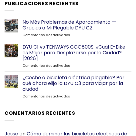
era:
es:
PUBLICACIONES RECIENTES
€1,037.00.
€694.00.
No Más Problemas de Aparcamiento —
Gracias a Mi Plegable DYU C2
en
Comentarios desactivados
No
Más
DYU C1 vs TENWAYS CGO800S: ¿Cuál E-Bike
Problemas
es Mejor para Desplazarse por la Ciudad?
de
[2026]
Aparcamiento
en
Comentarios desactivados
—
DYU
Gracias
C1
a
¿Coche o bicicleta eléctrica plegable? Por
vs
Mi
qué ahora elijo la DYU C3 para viajar por la
TENWAYS
Plegable
ciudad
CGO800S:
DYU
en
Comentarios desactivados
¿Cuál
C2
¿Coche
E-
o
Bike
bicicleta
es
COMENTARIOS RECIENTES
eléctrica
Mejor
plegable?
para
Por
Desplazarse
qué
por
Jesse
en
Cómo dominar las bicicletas eléctricas de