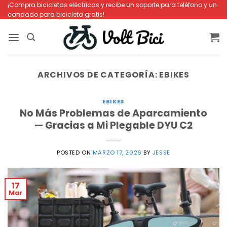
Saltar
¡Compra bicicletas eléctricas y recibe un soporte para teléfono y un
candado para bicicleta gratis!
al
contenido
ARCHIVOS DE CATEGORÍA:
EBIKES
EBIKES
No Más Problemas de Aparcamiento
— Gracias a Mi Plegable DYU C2
POSTED ON
MARZO 17, 2026
BY
JESSE
17
Mar