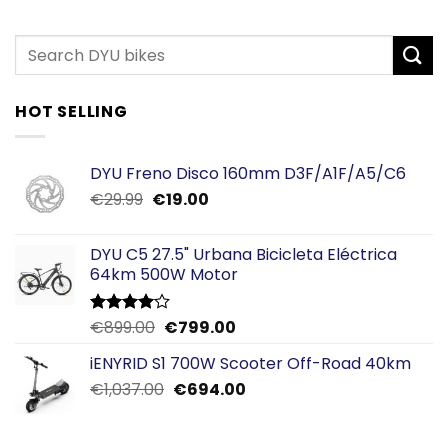
HOT SELLING
DYU Freno Disco 160mm D3F/A1F/A5/C6
El
El
€
29.99
€
19.00
precio
precio
original
actual
DYU C5 27.5" Urbana Bicicleta Eléctrica
era:
es:
64km 500W Motor
€29.99.
€19.00.
El
El
€
899.00
€
799.00
Valorado
con
4.00
precio
precio
de 5
iENYRID S1 700W Scooter Off-Road 40km
original
actual
El
El
€
1,037.00
era:
€
694.00
es:
precio
precio
€899.00.
€799.00.
original
actual