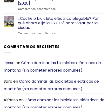
de
[2026]
Aparcamiento
en
Comentarios desactivados
—
DYU
Gracias
C1
a
¿Coche o bicicleta eléctrica plegable? Por
vs
Mi
qué ahora elijo la DYU C3 para viajar por la
TENWAYS
Plegable
ciudad
CGO800S:
DYU
en
Comentarios desactivados
¿Cuál
C2
¿Coche
E-
o
Bike
bicicleta
es
COMENTARIOS RECIENTES
eléctrica
Mejor
plegable?
para
Por
Desplazarse
qué
por
Jesse
en
Cómo dominar las bicicletas eléctricas de
ahora
la
montaña (sin cometer errores comunes)
elijo
Ciudad?
la
[2026]
DYU
Sara
en
Cómo dominar las bicicletas eléctricas de
C3
para
montaña (sin cometer errores comunes)
viajar
por
la
Alfonso
en
Cómo dominar las bicicletas eléctricas de
ciudad
montaña (sin cometer errores comunes)