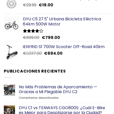
El
El
€
29.99
€
19.00
precio
precio
original
actual
DYU C5 27.5" Urbana Bicicleta Eléctrica
era:
es:
64km 500W Motor
€29.99.
€19.00.
El
El
€
899.00
€
799.00
Valorado
con
4.00
precio
precio
de 5
iENYRID S1 700W Scooter Off-Road 40km
original
actual
El
El
€
1,037.00
era:
€
694.00
es:
precio
precio
€899.00.
€799.00.
original
actual
era:
es:
PUBLICACIONES RECIENTES
€1,037.00.
€694.00.
No Más Problemas de Aparcamiento —
Gracias a Mi Plegable DYU C2
en
Comentarios desactivados
No
Más
DYU C1 vs TENWAYS CGO800S: ¿Cuál E-Bike
Problemas
es Mejor para Desplazarse por la Ciudad?