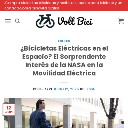
Saltar
¡Compra bicicletas eléctricas y recibe un soporte para teléfono y un
candado para bicicleta gratis!
al
contenido
EBIKES
¿Bicicletas Eléctricas en el
Espacio? El Sorprendente
Interés de la NASA en la
Movilidad Eléctrica
POSTED ON
JUNIO 12, 2025
BY
JESSE
12
Jun