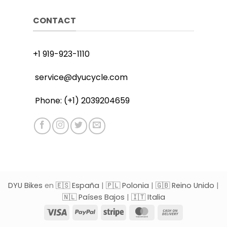
CONTACT
+1 919-923-1110
service@dyucycle.com
Phone: (+1) 2039204659
DYU Bikes
en
🇪🇸 España
|
🇵🇱 Polonia
|
🇬🇧 Reino Unido
|
🇳🇱 Países Bajos
|
🇮🇹 Italia
Visa
PayPal
Stripe
MasterCard
Cash
On