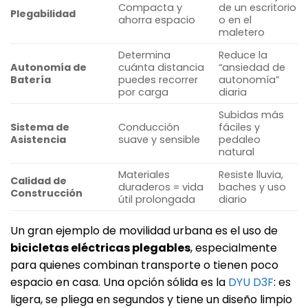
Compacta y
de un escritorio
Plegabilidad
ahorra espacio
o en el
maletero
Determina
Reduce la
Autonomía de
cuánta distancia
“ansiedad de
Batería
puedes recorrer
autonomía”
por carga
diaria
Subidas más
Sistema de
Conducción
fáciles y
Asistencia
suave y sensible
pedaleo
natural
Materiales
Resiste lluvia,
Calidad de
duraderos = vida
baches y uso
Construcción
útil prolongada
diario
Un gran ejemplo de movilidad urbana es el uso de
bicicletas eléctricas plegables
, especialmente
para quienes combinan transporte o tienen poco
espacio en casa. Una opción sólida es la
DYU D3F
: es
ligera, se pliega en segundos y tiene un diseño limpio