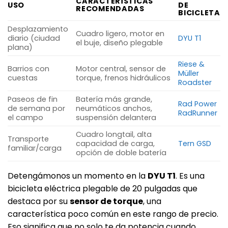
CARACTERÍSTICAS
USO
DE
RECOMENDADAS
BICICLETA
Desplazamiento
Cuadro ligero, motor en
diario (ciudad
DYU T1
el buje, diseño plegable
plana)
Riese &
Barrios con
Motor central, sensor de
Müller
cuestas
torque, frenos hidráulicos
Roadster
Paseos de fin
Batería más grande,
Rad Power
de semana por
neumáticos anchos,
RadRunner
el campo
suspensión delantera
Cuadro longtail, alta
Transporte
capacidad de carga,
Tern GSD
familiar/carga
opción de doble batería
Detengámonos un momento en la
DYU T1
. Es una
bicicleta eléctrica plegable de 20 pulgadas que
destaca por su
sensor de torque
, una
característica poco común en este rango de precio.
Eso significa que no solo te da potencia cuando