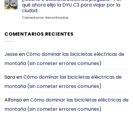
vs
Mi
qué ahora elijo la DYU C3 para viajar por la
TENWAYS
Plegable
ciudad
CGO800S:
DYU
en
Comentarios desactivados
¿Cuál
C2
¿Coche
E-
o
Bike
bicicleta
es
COMENTARIOS RECIENTES
eléctrica
Mejor
plegable?
para
Por
Desplazarse
qué
por
Jesse
en
Cómo dominar las bicicletas eléctricas de
ahora
la
montaña (sin cometer errores comunes)
elijo
Ciudad?
la
[2026]
DYU
Sara
en
Cómo dominar las bicicletas eléctricas de
C3
para
montaña (sin cometer errores comunes)
viajar
por
la
Alfonso
en
Cómo dominar las bicicletas eléctricas de
ciudad
montaña (sin cometer errores comunes)