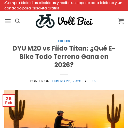
Saltar
¡Compra bicicletas eléctricas y recibe un soporte para teléfono y un
candado para bicicleta gratis!
al
contenido
EBIKES
DYU M20 vs Fiido Titan: ¿Qué E-
Bike Todo Terreno Gana en
2026?
POSTED ON
FEBRERO 26, 2026
BY
JESSE
26
Feb