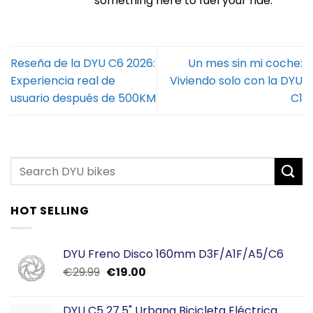
something here to fuel your ride.
Reseña de la DYU C6 2026:
Un mes sin mi coche:
Experiencia real de
Viviendo solo con la DYU
usuario después de 500KM
C1
HOT SELLING
DYU Freno Disco 160mm D3F/A1F/A5/C6
El
El
€
29.99
€
19.00
precio
precio
original
actual
DYU C5 27.5" Urbana Bicicleta Eléctrica