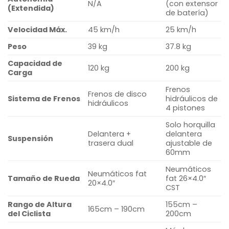
N/A
(con extensor
(Extendida)
de batería)
Velocidad Máx.
45 km/h
25 km/h
Peso
39 kg
37.8 kg
Capacidad de
120 kg
200 kg
Carga
Frenos
Frenos de disco
Sistema de Frenos
hidráulicos de
hidráulicos
4 pistones
Solo horquilla
Delantera +
delantera
Suspensión
trasera dual
ajustable de
60mm
Neumáticos
Neumáticos fat
Tamaño de Rueda
fat 26×4.0″
20×4.0″
CST
Rango de Altura
155cm –
165cm – 190cm
del Ciclista
200cm