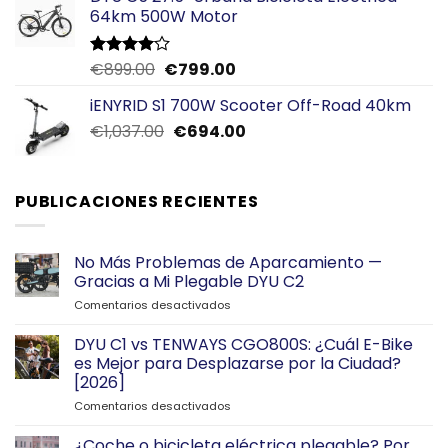
era:
es:
64km 500W Motor
€29.99.
€19.00.
El
El
€
899.00
€
799.00
Valorado
con
4.00
precio
precio
de 5
iENYRID S1 700W Scooter Off-Road 40km
original
actual
El
El
€
1,037.00
era:
€
694.00
es:
precio
precio
€899.00.
€799.00.
original
actual
era:
es:
PUBLICACIONES RECIENTES
€1,037.00.
€694.00.
No Más Problemas de Aparcamiento —
Gracias a Mi Plegable DYU C2
en
Comentarios desactivados
No
Más
DYU C1 vs TENWAYS CGO800S: ¿Cuál E-Bike
Problemas
es Mejor para Desplazarse por la Ciudad?
de
[2026]
Aparcamiento
en
Comentarios desactivados
—
DYU
Gracias
C1
a
¿Coche o bicicleta eléctrica plegable? Por