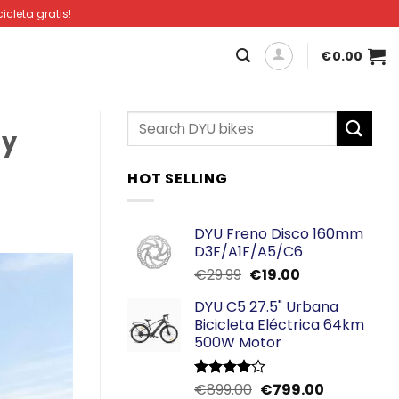
cleta gratis!
€
0.00
 y
HOT SELLING
DYU Freno Disco 160mm
D3F/A1F/A5/C6
El
El
€
29.99
€
19.00
precio
precio
DYU C5 27.5" Urbana
original
actual
Bicicleta Eléctrica 64km
era:
es:
500W Motor
€29.99.
€19.00.
El
El
€
899.00
€
799.00
Valorado