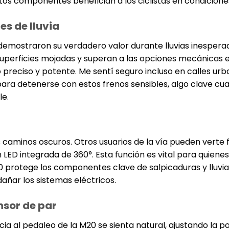
s componentes benefician a los ciclistas en condiciones
es de lluvia
 demostraron su verdadero valor durante lluvias inespera
superficies mojadas y superan a las opciones mecánicas 
 preciso y potente. Me sentí seguro incluso en calles ur
 para detenerse con estos frenos sensibles, algo clave cu
le.
s caminos oscuros. Otros usuarios de la vía pueden verte
n LED integrada de 360°. Esta función es vital para quienes
20 protege los componentes clave de salpicaduras y lluvia 
añar los sistemas eléctricos.
nsor de par
cia al pedaleo de la M20 se sienta natural, ajustando la p