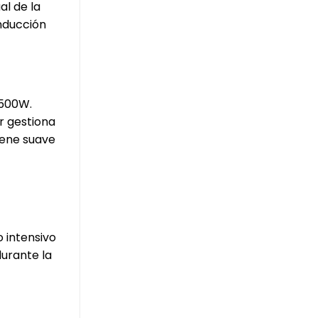
l de la
nducción
1500W.
r gestiona
iene suave
 intensivo
durante la