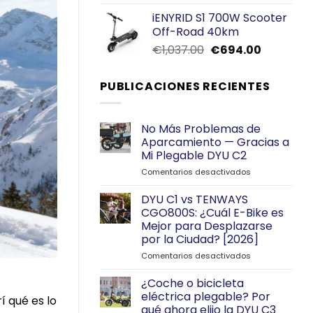
con
4.00
precio
precio
de 5
iENYRID S1 700W Scooter
original
actual
Off-Road 40km
era:
es:
El
El
€
1,037.00
€
694.00
€899.00.
€799.00.
precio
precio
original
actual
PUBLICACIONES RECIENTES
era:
es:
€1,037.00.
€694.00.
No Más Problemas de
Aparcamiento — Gracias a
Mi Plegable DYU C2
en
Comentarios desactivados
No
Más
DYU C1 vs TENWAYS
Problemas
CGO800S: ¿Cuál E-Bike es
de
Mejor para Desplazarse
Aparcamiento
por la Ciudad? [2026]
—
Gracias
en
Comentarios desactivados
a
DYU
Mi
C1
¿Coche o bicicleta
Plegable
vs
eléctrica plegable? Por
 qué es lo
DYU
TENWAYS
qué ahora elijo la DYU C3