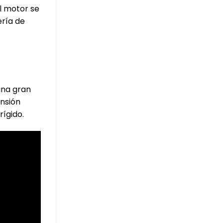
l motor se
ería de
una gran
ensión
rígido.