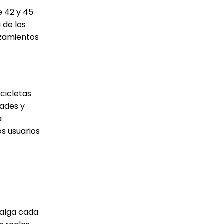
e 42 y 45
 de los
azamientos
cicletas
dades y
a
os usuarios
valga cada