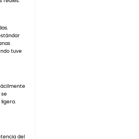
 reales.
das.
estándar
banas
ando tuve
 fácilmente
 se
ligera.
otencia del