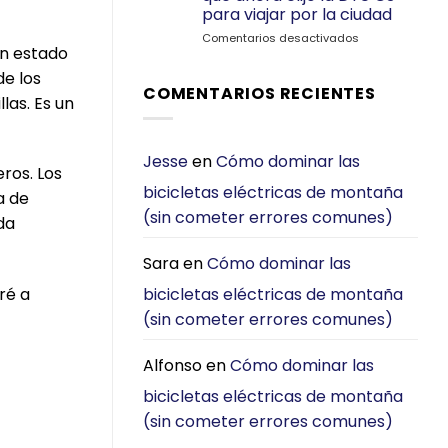
C2
CGO800S:
para viajar por la ciudad
¿Cuál
E-
en
Comentarios desactivados
en estado
Bike
¿Coche
es
o
e los
Mejor
bicicleta
COMENTARIOS RECIENTES
las. Es un
para
eléctrica
Desplazarse
plegable?
por
Por
la
qué
Jesse
en
Cómo dominar las
ros. Los
Ciudad?
ahora
bicicletas eléctricas de montaña
[2026]
elijo
a de
la
(sin cometer errores comunes)
da
DYU
C3
para
Sara
en
Cómo dominar las
viajar
bicicletas eléctricas de montaña
ré a
por
la
(sin cometer errores comunes)
ciudad
Alfonso
en
Cómo dominar las
bicicletas eléctricas de montaña
(sin cometer errores comunes)