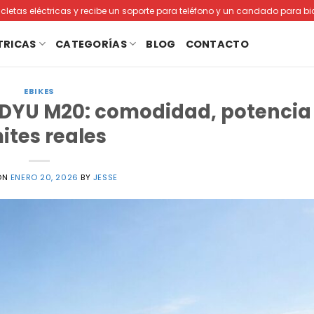
cletas eléctricas y recibe un soporte para teléfono y un candado para bici
TRICAS
CATEGORÍAS
BLOG
CONTACTO
EBIKES
a DYU M20: comodidad, potencia
mites reales
ON
ENERO 20, 2026
BY
JESSE