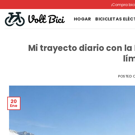
Saltar
¡Compra bici
al
contenido
HOGAR
BICICLETAS ELÉC
Mi trayecto diario con l
lí
POSTED 
20
Ene