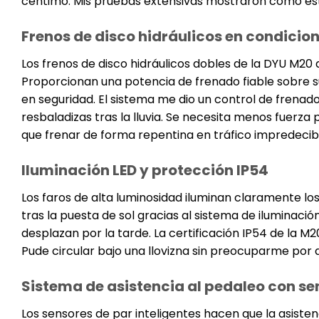
céntimo. Mis pruebas extensivas mostraron cómo esto
Frenos de disco hidráulicos en condicion
Los frenos de disco hidráulicos dobles de la DYU M20
Proporcionan una potencia de frenado fiable sobre 
en seguridad. El sistema me dio un control de frenado
resbaladizas tras la lluvia. Se necesita menos fuerza
que frenar de forma repentina en tráfico impredecib
Iluminación LED y protección IP54
Los faros de alta luminosidad iluminan claramente lo
tras la puesta de sol gracias al sistema de iluminació
desplazan por la tarde. La certificación IP54 de la M
Pude circular bajo una llovizna sin preocuparme por d
Sistema de asistencia al pedaleo con se
Los sensores de par inteligentes hacen que la asisten