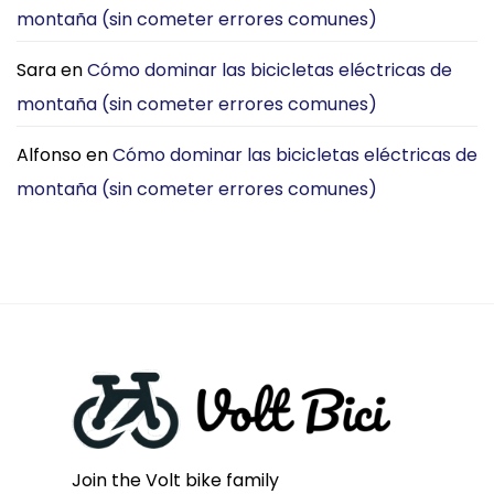
montaña (sin cometer errores comunes)
elijo
Ciudad?
la
[2026]
DYU
Sara
en
Cómo dominar las bicicletas eléctricas de
C3
para
montaña (sin cometer errores comunes)
viajar
por
la
Alfonso
en
Cómo dominar las bicicletas eléctricas de
ciudad
montaña (sin cometer errores comunes)
Join the Volt bike family