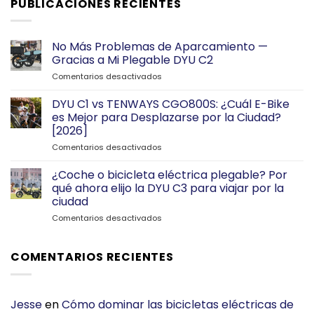
PUBLICACIONES RECIENTES
€1,037.00.
€694.00.
No Más Problemas de Aparcamiento —
Gracias a Mi Plegable DYU C2
en
Comentarios desactivados
No
Más
DYU C1 vs TENWAYS CGO800S: ¿Cuál E-Bike
Problemas
es Mejor para Desplazarse por la Ciudad?
de
[2026]
Aparcamiento
en
Comentarios desactivados
—
DYU
Gracias
C1
a
¿Coche o bicicleta eléctrica plegable? Por
vs
Mi
qué ahora elijo la DYU C3 para viajar por la
TENWAYS
Plegable
ciudad
CGO800S:
DYU
en
Comentarios desactivados
¿Cuál
C2
¿Coche
E-
o
Bike
bicicleta
es
COMENTARIOS RECIENTES
eléctrica
Mejor
plegable?
para
Por
Desplazarse
qué
por
Jesse
en
Cómo dominar las bicicletas eléctricas de
ahora
la