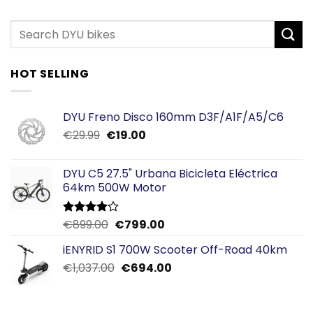
HOT SELLING
DYU Freno Disco 160mm D3F/A1F/A5/C6
El
El
€
29.99
€
19.00
precio
precio
original
actual
DYU C5 27.5" Urbana Bicicleta Eléctrica
era:
es:
64km 500W Motor
€29.99.
€19.00.
El
El
€
899.00
€
799.00
Valorado
con
4.00
precio
precio
de 5
iENYRID S1 700W Scooter Off-Road 40km
original
actual
El
El
€
1,037.00
era:
€
694.00
es:
precio
precio
€899.00.
€799.00.
original
actual
era:
es: