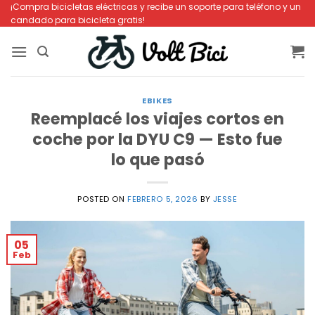
Saltar
¡Compra bicicletas eléctricas y recibe un soporte para teléfono y un
candado para bicicleta gratis!
al
contenido
EBIKES
Reemplacé los viajes cortos en
coche por la DYU C9 — Esto fue
lo que pasó
POSTED ON
FEBRERO 5, 2026
BY
JESSE
05
Feb